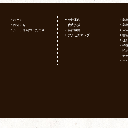
»
»
»
ホーム
会社案内
業
›
›
›
お知らせ
代表挨拶
業
›
›
›
八王子印刷のこだわり
会社概要
広
›
›
アクセスマップ
書
›
は
›
特
›
印
›
デ
›
コ