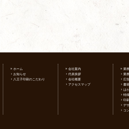
»
»
»
ホーム
会社案内
業
›
›
›
お知らせ
代表挨拶
業
›
›
›
八王子印刷のこだわり
会社概要
広
›
›
アクセスマップ
書
›
は
›
特
›
印
›
デ
›
コ