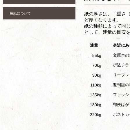
用紙について
紙の厚さは、「重さ
ど厚くなります。
紙の種類によって同
として、連量の目安
連量
身近にあ
文庫本の
55kg
折込チラ
70kg
リーフレ
90kg
週刊誌の
110kg
ファッシ
135kg
郵便はが
180kg
ポストカ
220kg