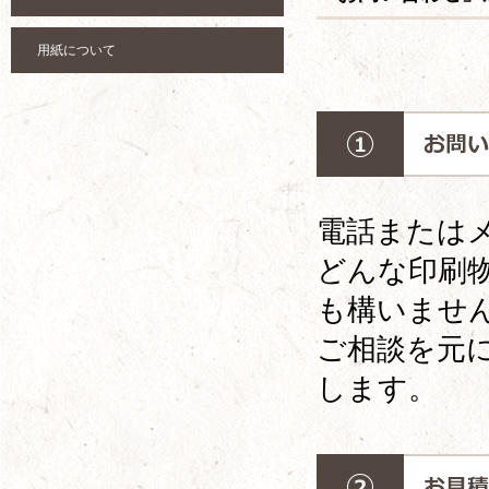
用紙について
電話または
どんな印刷
も構いませ
ご相談を元
します。