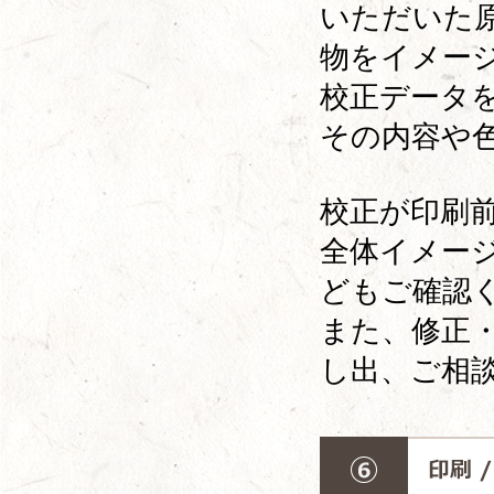
いただいた
物をイメー
校正データ
その内容や
校正が印刷
全体イメー
どもご確認
また、修正
し出、ご相