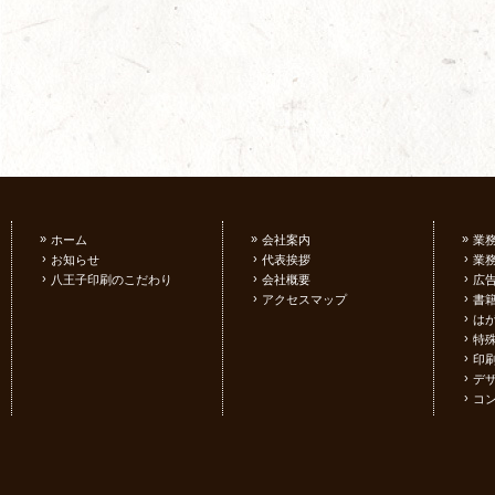
»
»
»
ホーム
会社案内
業
›
›
›
お知らせ
代表挨拶
業
›
›
›
八王子印刷のこだわり
会社概要
広
›
›
アクセスマップ
書
›
は
›
特
›
印
›
デ
›
コ